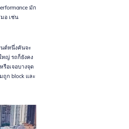
 performance มัก
สมอ เช่น
นต์หนึ่งคันจะ
ใหญ่ รถก็ยังคง
ง หรือเจอบางจุด
่มถูก block และ