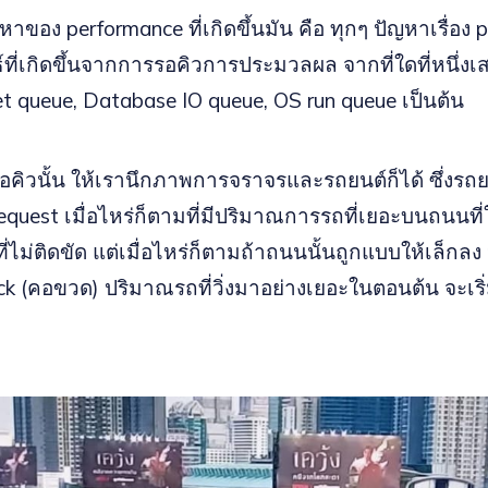
หาของ performance ที่เกิดขึ้นมัน คือ ทุกๆ ปัญหาเรื่อง
์ที่เกิดขึ้นจากการรอคิวการประมวลผล จากที่ใดที่หนึ่งเ
t queue, Database IO queue, OS run queue เป็นต้น
คิวนั้น ให้เรานึกภาพการจราจรและรถยนต์ก็ได้ ซึ่งรถย
equest เมื่อไหร่ก็ตามที่มีปริมาณการรถที่เยอะบนถนนที่
ี่ไม่ติดขัด แต่เมื่อไหร่ก็ตามถ้าถนนนั้นถูกแบบให้เล็กล
neck (คอขวด) ปริมาณรถที่วิ่งมาอย่างเยอะในตอนต้น จะเริ