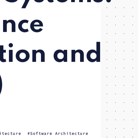
nce
tion and
)
itecture
Software Architecture